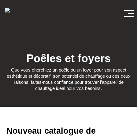
Départements
Poêles et foyers
BBQ
Que vous cherchiez un poêle ou un foyer pour son aspect
Poêles et Foyers
esthétique et décoratif, son potentiel de chauffage ou ces deux
raisons, faites-nous confiance pour trouver l’appareil de
chauffage idéal pour vos besoins.
Agriculture
Entretien extérieur
Nouveau catalogue de
Électroménagers au propane