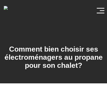
Départements
BBQ
Comment bien choisir ses
électroménagers au propane
Poêles et Foyers
pour son chalet?
Agriculture
Entretien extérieur
Électroménagers au propane